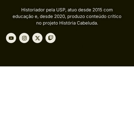
História
Historiador pela USP, atuo desde 2015 com
Geral
educação e, desde 2020, produzo conteúdo crítico
no projeto História Cabeluda.
Teoria
e
Ideologia
Geopolítica
Política
e
Sociedade
Sobre
Mim