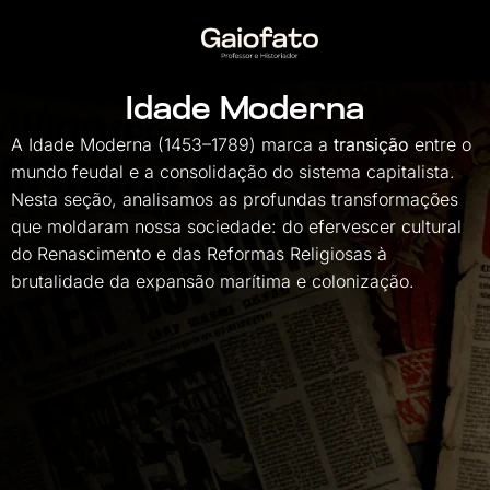
Pesquisar
Idade Moderna
no blog
A Idade Moderna (1453–1789) marca a
transição
entre o
mundo feudal e a consolidação do sistema capitalista.
Nesta seção, analisamos as profundas transformações
que moldaram nossa sociedade: do efervescer cultural
Lista
do Renascimento e das Reformas Religiosas à
de
brutalidade da expansão marítima e colonização.
Leitura
Formações
Clube
de
Leitura
Curso