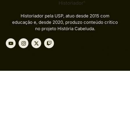
História
Geral
Historiador pela USP, atuo desde 2015 com
educação e, desde 2020, produzo conteúdo crítico
Teoria
no projeto História Cabeluda.
e
Ideologia
Geopolítica
Política
e
Sociedade
Sobre
Mim