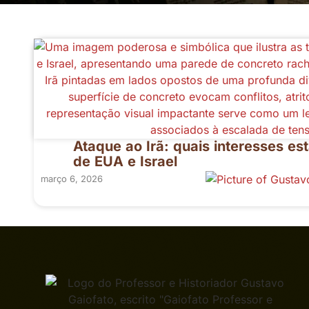
de
História
do
Brasil
Curso
de
Introdução
à
Ataque ao Irã: quais interesses e
Sociologia
de EUA e Israel
março 6, 2026
Materiais
de
História
Blog
História
do
Brasil