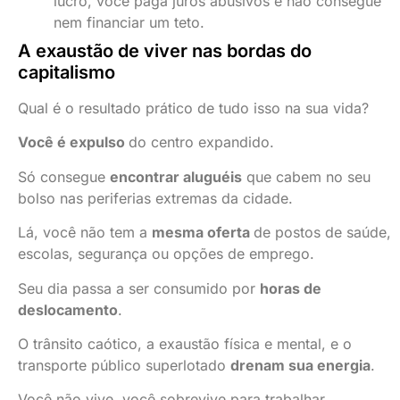
lucro, você paga juros abusivos e não consegue
nem financiar um teto.
A exaustão de viver nas bordas do
capitalismo
Qual é o resultado prático de tudo isso na sua vida?
Você é expulso
do centro expandido.
Só consegue
encontrar aluguéis
que cabem no seu
bolso nas periferias extremas da cidade.
Lá, você não tem a
mesma oferta
de postos de saúde,
escolas, segurança ou opções de emprego.
Seu dia passa a ser consumido por
horas de
deslocamento
.
O trânsito caótico, a exaustão física e mental, e o
transporte público superlotado
drenam sua energia
.
Você não vive, você sobrevive para trabalhar.