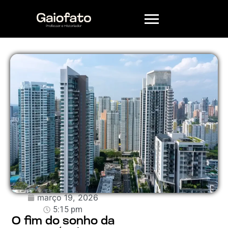
Pesquisar
no blog
Lista
de
Leitura
Formações
Clube
de
Leitura
março 19, 2026
5:15 pm
Curso
O fim do sonho da