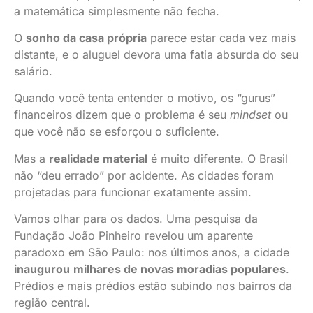
a matemática simplesmente não fecha.
História
Geral
O
sonho da casa própria
parece estar cada vez mais
distante, e o aluguel devora uma fatia absurda do seu
Teoria
salário.
e
Quando você tenta entender o motivo, os “gurus”
Ideologia
financeiros dizem que o problema é seu
mindset
ou
que você não se esforçou o suficiente.
Geopolítica
Mas a
realidade material
é muito diferente. O Brasil
Política
não “deu errado” por acidente. As cidades foram
e
projetadas para funcionar exatamente assim.
Sociedade
Vamos olhar para os dados. Uma pesquisa da
Sobre
Fundação João Pinheiro revelou um aparente
Mim
paradoxo em São Paulo: nos últimos anos, a cidade
inaugurou
milhares de novas moradias populares
.
Prédios e mais prédios estão subindo nos bairros da
região central.