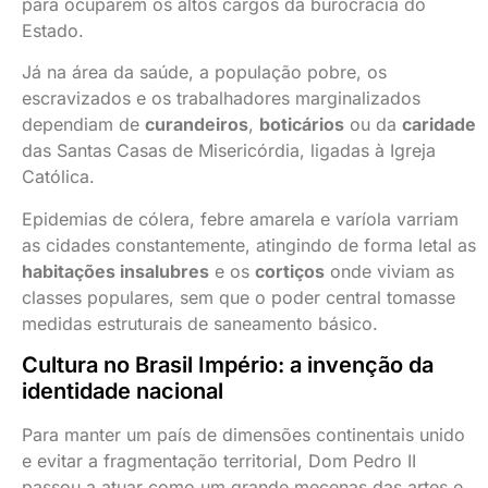
para ocuparem os altos cargos da burocracia do
Estado.
Já na área da saúde, a população pobre, os
escravizados e os trabalhadores marginalizados
dependiam de
curandeiros
,
boticários
ou da
caridade
das Santas Casas de Misericórdia, ligadas à Igreja
Católica.
Epidemias de cólera, febre amarela e varíola varriam
as cidades constantemente, atingindo de forma letal as
habitações insalubres
e os
cortiços
onde viviam as
classes populares, sem que o poder central tomasse
medidas estruturais de saneamento básico.
Cultura no Brasil Império: a invenção da
identidade nacional
Para manter um país de dimensões continentais unido
e evitar a fragmentação territorial, Dom Pedro II
passou a atuar como um grande mecenas das artes e