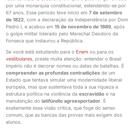
de
por uma monarquia constitucional, estendendo-se por
História
67 anos. Esse período teve início em
7 de setembro
do
de 1822
, com a declaração da Independência por Dom
Brasil
Pedro I, e acabou em
15 de novembro de 1889
, após
o golpe militar liderado pelo Marechal Deodoro da
Curso
Fonseca que instaurou a República.
de
Introdução
Se você está estudando para o
Enem
ou para os
vestibulares
, preste muita atenção: entender o Brasil
à
Império não é decorar nomes ou datas de batalhas. É
Sociologia
compreender as profundas contradições
de um
Materiais
Estado que tentava simular uma modernidade liberal
de
europeia, mas que sustentava toda a sua riqueza e
História
estrutura política na violência da
escravidão
e na
Blog
manutenção do
latifúndio agroexportador
. É
exatamente essa visão crítica, que foge do senso
História
comum, que as bancas das provas mais exigem dos
do
alunos.
Brasil