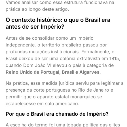
Vamos analisar como essa estrutura funcionava na
História
prática ao longo deste artigo.
Geral
O contexto histórico: o que o Brasil era
antes de ser Império?
Teoria
e
Antes de se consolidar como um império
Ideologia
independente, o território brasileiro passou por
profundas mutações institucionais. Formalmente, o
Geopolítica
Brasil deixou de ser uma colônia extrativista em 1815,
quando Dom João VI elevou o país à categoria de
Política
Reino Unido de Portugal, Brasil e Algarves
.
e
Na prática, essa medida jurídica serviu para legitimar a
Sociedade
presença da corte portuguesa no Rio de Janeiro e
Sobre
permitir que o aparato estatal monárquico se
Mim
estabelecesse em solo americano.
Por que o Brasil era chamado de Império?
A escolha do termo foi uma jogada política das elites