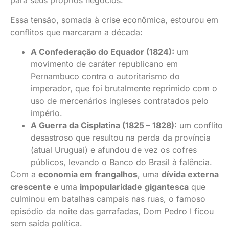
para seus próprios negócios.
Essa tensão, somada à crise econômica, estourou em
conflitos que marcaram a década:
A Confederação do Equador (1824):
um
movimento de caráter republicano em
Pernambuco contra o autoritarismo do
imperador, que foi brutalmente reprimido com o
uso de mercenários ingleses contratados pelo
império.
A Guerra da Cisplatina (1825 – 1828):
um conflito
desastroso que resultou na perda da província
(atual Uruguai) e afundou de vez os cofres
públicos, levando o Banco do Brasil à falência.
Com a
economia em frangalhos
, uma
dívida externa
crescente
e uma
impopularidade
gigantesca
que
culminou em batalhas campais nas ruas, o famoso
episódio da noite das garrafadas, Dom Pedro I ficou
sem saída política.